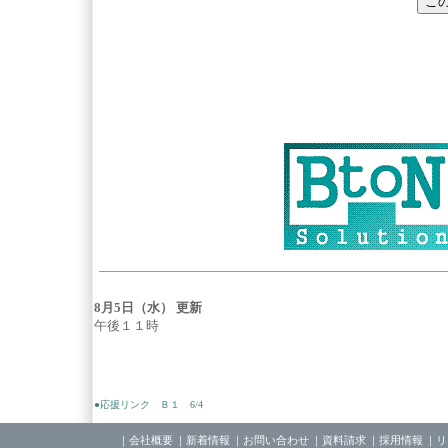
8月5日（水）
更新
午後１１時
●応援リンク Ｂ１ 6/4
｜
会社概要
｜
新着情報
｜
お問い合わせ
｜
資料請求
｜
採用情報
｜
リ