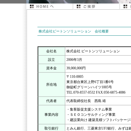
株式会社ビートンソリューション 会社概要
会社名
株式会社 ビートンソリューション
設立
2006年3月
資本金
39,000,000円
〒110-0005
東京都台東区上野6丁目1番6号
所在地
御徒町グリーンハイツ1005号
TEL:070-8557-0532 FAX:050-6875-4086
代表者
代表取締役社長 西島 靖
・集客販促支援システム事業
事業内容
・ＳＥＯコンサルティング事業
・建設業向け 建築見積ソフトパッケージ
取引銀行
とみん銀行、三菱東京UFJ銀行、みずほ