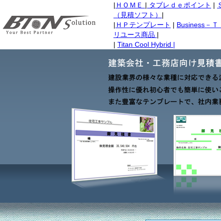
|
ＨＯＭＥ
|
タブレｄｅポイント
|
（見積ソフト）
|
|
ＨＰテンプレート
|
Business
リユース商品
|
|
Titan Cool Hybrid |