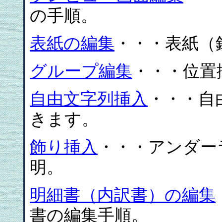
の手順。
表紙の編集
・・・表紙（
グループ編集
・・・位置
自由文字列挿入
・・・自
きます。
飾り挿入
・・・アンダー
明。
明細書（内訳書）の編集
書の編集手順。