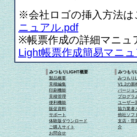
※会社ロゴの挿入方法
ニュアル.pdf
※帳票作成の詳細マニュ
Light帳票作成簡易マニュア
みつもりLIGHT概要
みつもりL
製品概要
みつもりL
見積編集
V1.2の
印刷機能
バージョン
見積管理
プログラ
便利機能
ユーザー
販促資料
協力業者
サポート
他社ソフ
体験版ダウンロード
支店・営
ご購入サイト
介
お問合せ