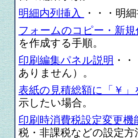
明細内列挿入
・・・明細
フォームのコピー・新規
を作成する手順。
印刷編集パネル説明
・・
ありません）。
表紙の見積総額に「￥」
示したい場合。
印刷時消費税設定変更機
税・非課税などの設定方