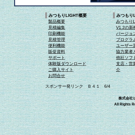
みつもりLIGHT概要
みつもりL
製品概要
みつもりL
見積編集
V1.2の
印刷機能
バージョン
見積管理
プログラ
便利機能
ユーザー
販促資料
協力業者
サポート
他社ソフ
体験版ダウンロード
支店・営
ご購入サイト
介
お問合せ
スポンサー発リンク Ｂ４１ 6/4
株式会社ビー
All Rights 